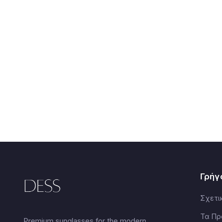
Γρήγ
Σχετι
Τα Πρ
Premium sunglasses for the modern