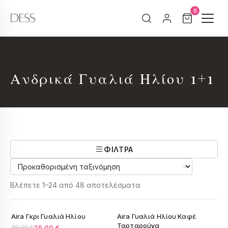
Skip
0
to
content
Ανδρικά Γυαλιά Ηλίου 1+1
ΦΙΛΤΡΑ
Βλέπετε 1–24 από 48 αποτελέσματα
1+1 σε όλο το e-shop
1+1 σε όλο το e-shop
Aira Γκρι Γυαλιά Ηλίου
Aira Γυαλιά Ηλίου Καφέ
-36%
Ταρταρούγα
25.00
€
39.00
€