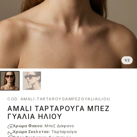
1
/
2
COD. AMALI-TARTAROYGAMPEZGYALIAILIOU
AMALI ΤΑΡΤΑΡΟΎΓΑ ΜΠΕΖ
ΓΥΑΛΙΆ ΗΛΊΟΥ
Χρώμα Φακού:
Μπεζ Διάφανο
Χρώμα Σκελετού:
Ταρταρούγα