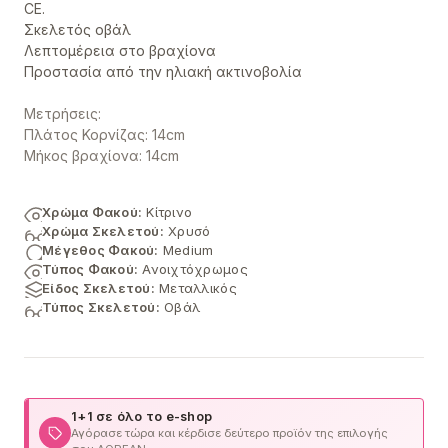
CE.
Σκελετός οβάλ
Λεπτομέρεια στο βραχίονα
Προστασία από την ηλιακή ακτινοβολία
Μετρήσεις:
Πλάτος Κορνίζας: 14cm
Μήκος βραχίονα: 14cm
Χρώμα Φακού:
Κίτρινο
Χρώμα Σκελετού:
Χρυσό
Μέγεθος Φακού:
Medium
Τύπος Φακού:
Ανοιχτόχρωμος
Είδος Σκελετού:
Μεταλλικός
Τύπος Σκελετού:
Οβάλ
1+1 σε όλο το e-shop
Αγόρασε τώρα και κέρδισε δεύτερο προϊόν της επιλογής