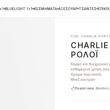
+1
BLUELIGHT 1+1
ΚΟΣΜΉΜΑΤΑ
ΑΞΕΣΟΥΆΡ
ΤΣΆΝΤΕΣ
ΕΠΙΚΟ
COD. CHARLIE-PORT
CHARLIE
ΡΟΛΌΙ
Κομψό και διαχρονικό 
καθημερινή χρήση όσο κ
Χρώμα πορτοκαλι
Μπεζ καντράν
Περίσταση:
Βραδινό,