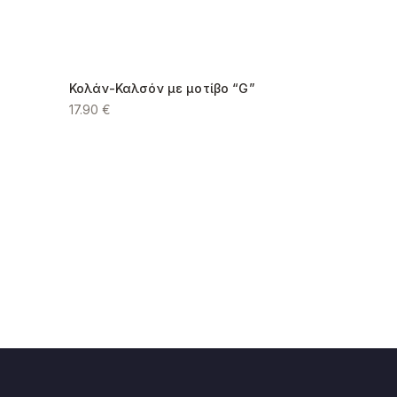
παγγελματικών κλάδων
.
: +8.50€.
1+1 σε όλο το e-shop
Κολάν-Καλσόν με μοτίβο “G”
κοστίζουν 12€.
17.90
€