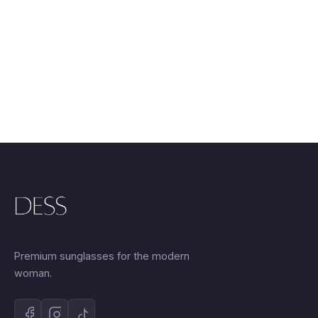
35.00 €.
είναι:
35.00 €.
είναι:
25.00 €.
25.00 €.
Premium sunglasses for the modern
woman.