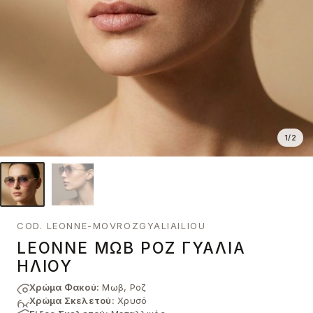
1
/
2
COD. LEΟNNE-MOVROZGYALIAILIOU
LEΟNNE ΜΩΒ ΡΟΖ ΓΥΑΛΙΆ
ΗΛΊΟΥ
Χρώμα Φακού:
Μωβ, Ροζ
Χρώμα Σκελετού:
Χρυσό