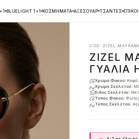
+1
BLUELIGHT 1+1
ΚΟΣΜΉΜΑΤΑ
ΑΞΕΣΟΥΆΡ
ΤΣΆΝΤΕΣ
ΕΠΙΚΟ
COD. ZIZEL-MAYRAM
ZIZEL Μ
ΓΥΑΛΙΆ 
Χρώμα Φακού:
Καφέ,
Χρώμα Σκελετού:
Μα
Είδος Σκελετού:
Μετ
Τύπος Φακού:
Φωτοχ
Τύπος Σκελετού:
Αε
1+1 σε όλο το