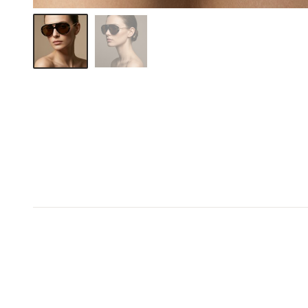
1+1 σε όλο το e-shop
1+1