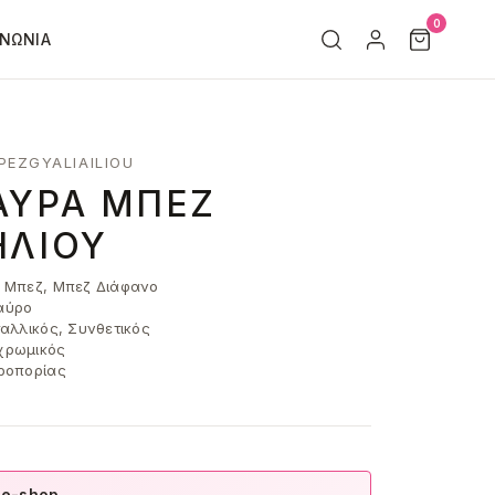
0
ΙΝΩΝΊΑ
PEZGYALIAILIOU
ΑΎΡΑ ΜΠΕΖ
ΗΛΊΟΥ
 Μπεζ, Μπεζ Διάφανο
ύρο
αλλικός, Συνθετικός
ρωμικός
ροπορίας
 e-shop