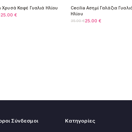
Κύπρος:
ia Χρυσά Καφέ Γυαλιά Ηλίου
Cecilia Ασημί Γαλάζια Γυαλι
Όλες οι αλλαγές 
9%
-29%
Ηλίου
25.00
€
€
l
25.00
€
35.00
€
υσα
Original
Η
price
τρέχουσα
€.
was:
τιμή
€.
35.00 €.
είναι:
25.00 €.
οροι Σύνδεσμοι
Κατηγορίες