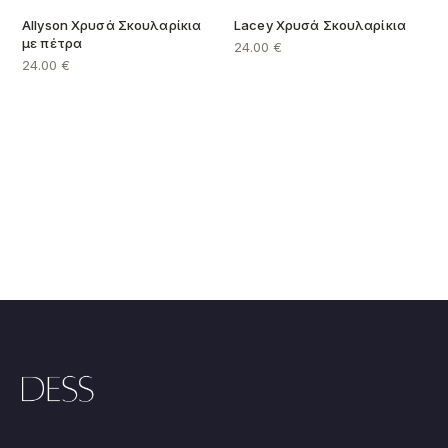
κλάδων
Επόμενες αλλαγές: +8.50€.
Allyson Χρυσά Σκουλαρίκια
Lacey Χρυσά Σκουλαρίκια
Κύπρος:
με πέτρα
24.00
€
Όλες οι αλλαγές κοστίζουν 12€.
24.00
€