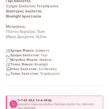
Γκρι σκελετός
Σχήμα Σκελετού Τετράγωνος
Ιδιαίτερος σκελετός
Bluelight προστασία
Μετρήσεις:
Πλάτος Κορνίζας: 15cm
Μήκος βραχίονα: 14,5cm
Χρώμα Φακού:
Διάφανο
Χρώμα Σκελετού:
Γκρι
Μέγεθος Φακού:
Medium
Τύπος Φακού:
Bluelight
Είδος Σκελετού:
Συνθετικός
Τύπος Σκελετού:
Τετράγωνος
1+1 σε όλο το e-shop
Αγόρασε τώρα και κέρδισε δεύτερο προϊόν της επιλογής
σου ΔΩΡΕΑΝ.