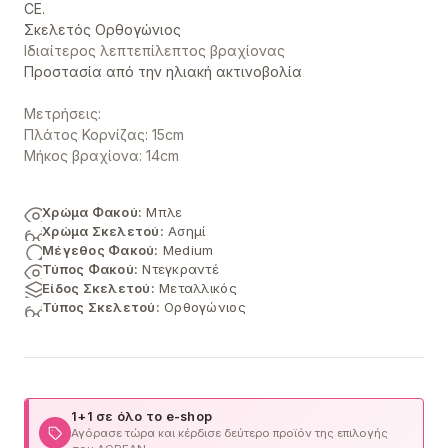
CE.
Σκελετός Ορθογώνιος
Ιδιαίτερος λεπτεπίλεπτος βραχίονας
Προστασία από την ηλιακή ακτινοβολία
Μετρήσεις:
Πλάτος Κορνίζας: 15cm
Μήκος βραχίονα: 14cm
Χρώμα Φακού:
Μπλε
Χρώμα Σκελετού:
Ασημί
Μέγεθος Φακού:
Medium
Τύπος Φακού:
Ντεγκραντέ
Είδος Σκελετού:
Μεταλλικός
Τύπος Σκελετού:
Ορθογώνιος
1+1 σε όλο το e-shop
Αγόρασε τώρα και κέρδισε δεύτερο προϊόν της επιλογής