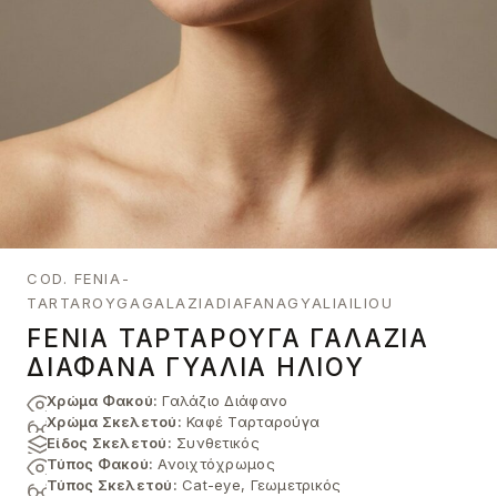
COD. FENIA-
TARTAROYGAGALAZIADIAFANAGYALIAILIOU
FENIA ΤΑΡΤΑΡΟΎΓΑ ΓΑΛΆΖΙΑ
ΔΙΆΦΑΝΑ ΓΥΑΛΙΆ ΗΛΊΟΥ
Χρώμα Φακού:
Γαλάζιο Διάφανο
Χρώμα Σκελετού:
Καφέ Ταρταρούγα
Είδος Σκελετού:
Συνθετικός
Τύπος Φακού:
Ανοιχτόχρωμος
Τύπος Σκελετού:
Cat-eye, Γεωμετρικός