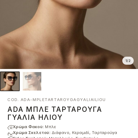
1
/
2
COD. ADA-MPLETARTAROYGAGYALIAILIOU
ADA ΜΠΛΕ ΤΑΡΤΑΡΟΎΓΑ
ΓΥΑΛΙΆ ΗΛΊΟΥ
Χρώμα Φακού:
Μπλε
Χρώμα Σκελετού:
Διάφανο, Κεραμιδί, Ταρταρούγα