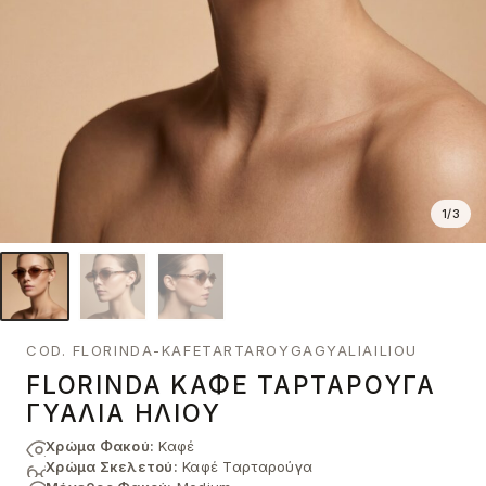
1
/
3
COD. FLORINDA-KAFETARTAROYGAGYALIAILIOU
FLORINDA ΚΑΦΈ ΤΑΡΤΑΡΟΎΓΑ
ΓΥΑΛΙΆ ΗΛΊΟΥ
Χρώμα Φακού:
Καφέ
Χρώμα Σκελετού:
Καφέ Ταρταρούγα