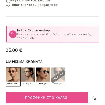
Μέγεθος Φακού:
Medium
Τύπος Σκελετού:
Γεωμετρικός
1+1 σε όλο το e-shop
Αγόρασε τώρα και κέρδισε δεύτερο προϊόν της επιλογής
σου ΔΩΡΕΑΝ.
25.00
€
ΔΙΑΘΈΣΙΜΑ ΧΡΏΜΑΤΑ
Καφέ Ταρταρούγα
Γαλάζιο Διάφανο
Μαύρο
Μαύρο
ΠΡΟΣΘΉΚΗ ΣΤΟ ΚΑΛΆΘΙ