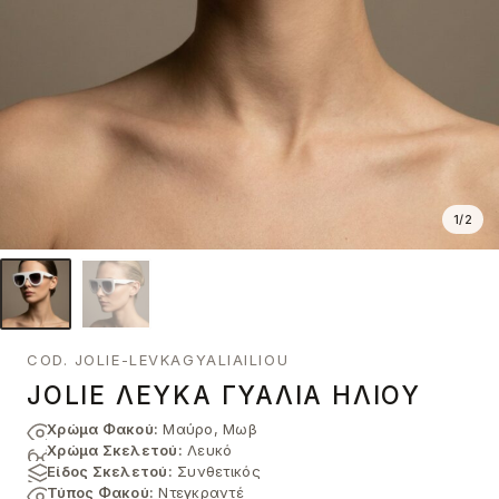
1
/
2
COD. JOLIE-LEVKAGYALIAILIOU
JOLIE ΛΕΥΚΆ ΓΥΑΛΙΆ ΗΛΊΟΥ
Χρώμα Φακού:
Μαύρο, Μωβ
Χρώμα Σκελετού:
Λευκό
Είδος Σκελετού:
Συνθετικός
Τύπος Φακού:
Ντεγκραντέ