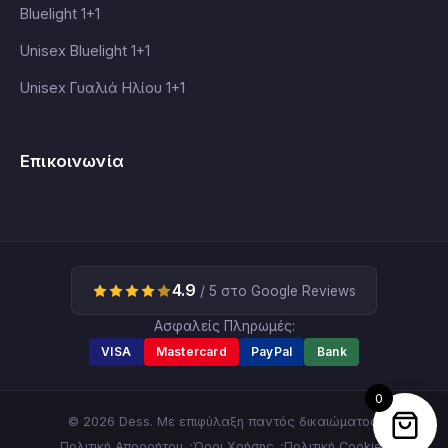
Bluelight 1+1
Unisex Bluelight 1+1
Unisex Γυαλιά Ηλίου 1+1
Επικοινωνία
4.9
/ 5 στο Google Reviews
Ασφαλείς Πληρωμές:
VISA
Mastercard
PayPal
Bank
0
© 2026 Dess. Με επιφύλαξη παντός δικαιώματος.
Πολιτική Απορρήτου
Όροι Χρήσης
Πολιτική Cookies