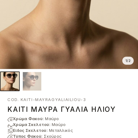
1
/
2
COD. KAITI-MAYRAGYALIAILIOU-3
KAITI ΜΑΎΡΑ ΓΥΑΛΙΆ ΗΛΊΟΥ
Χρώμα Φακού:
Μαύρο
Χρώμα Σκελετού:
Μαύρο
Είδος Σκελετού:
Μεταλλικός
Τύπος Φακού:
Σκούρος