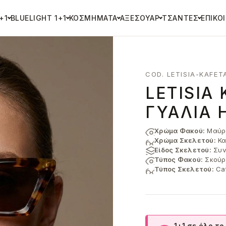
+1
BLUELIGHT 1+1
ΚΟΣΜΉΜΑΤΑ
ΑΞΕΣΟΥΆΡ
ΤΣΆΝΤΕΣ
ΕΠΙΚΟ
COD. LETISIA-KAFE
LETISIA
ΓΥΑΛΙΆ 
Χρώμα Φακού:
Μαύρ
Χρώμα Σκελετού:
Κα
Είδος Σκελετού:
Συν
Τύπος Φακού:
Σκούρ
Τύπος Σκελετού:
Ca
1+1 σε όλο το