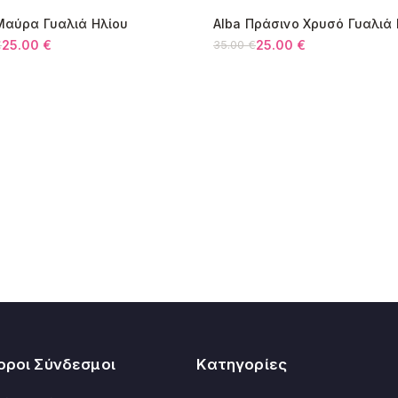
Κύπρος:
Μαύρα Γυαλιά Ηλίου
Alba Πράσινο Χρυσό Γυαλιά 
Όλες οι αλλαγές 
9%
-29%
25.00
€
25.00
€
€
35.00
€
l
Original
Η
υσα
price
τρέχουσα
was:
τιμή
€.
35.00 €.
είναι:
€.
25.00 €.
οροι Σύνδεσμοι
Κατηγορίες