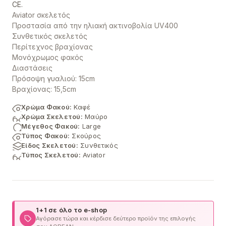
CE.
Aviator σκελετός
Προστασία από την ηλιακή ακτινοβολία UV400
Συνθετικός σκελετός
Περίτεχνος βραχίονας
Μονόχρωμος φακός
Διαστάσεις
Πρόσοψη γυαλιού: 15cm
Βραχίονας: 15,5cm
Χρώμα Φακού:
Καφέ
Χρώμα Σκελετού:
Μαύρο
Μέγεθος Φακού:
Large
Τύπος Φακού:
Σκούρος
Είδος Σκελετού:
Συνθετικός
Τύπος Σκελετού:
Aviator
1+1 σε όλο το e-shop
Αγόρασε τώρα και κέρδισε δεύτερο προϊόν της επιλογής