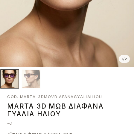
1
/
2
COD. MARTA-3DMOVDIAFANAGYALIAILIOU
MARTA 3D ΜΩΒ ΔΙΆΦΑΝΑ
ΓΥΑΛΙΆ ΗΛΊΟΥ
~Z
Χρώμα Φακού:
Διάφανο, Μωβ