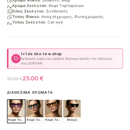
Χρώμα Σκελετού:
Καφέ Ταρταρούγα
Είδος Σκελετού:
Συνθετικός
Τύπος Φακού:
Ανοιχτόχρωμος, Φωτοχρωμικός
Τύπος Σκελετού:
Cat-eye
1+1 σε όλο το e-shop
Αγόρασε τώρα και κέρδισε δεύτερο προϊόν της επιλογής
σου ΔΩΡΕΑΝ.
Original
Η
25.00
€
39.00
€
price
τρέχουσα
ΔΙΑΘΈΣΙΜΑ ΧΡΏΜΑΤΑ
was:
τιμή
39.00 €.
είναι:
25.00 €.
Καφέ Ταρταρούγα
Καφέ Ταρταρούγα
Καφέ Ταρταρούγα
Μαύρο