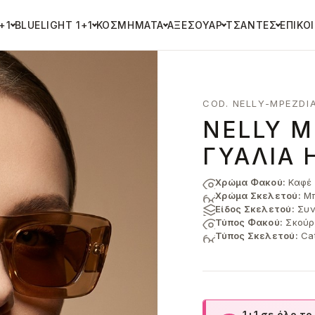
+1
BLUELIGHT 1+1
ΚΟΣΜΉΜΑΤΑ
ΑΞΕΣΟΥΆΡ
ΤΣΆΝΤΕΣ
ΕΠΙΚΟ
COD. NELLY-MPEZDI
NELLY Μ
ΓΥΑΛΙΆ 
Χρώμα Φακού:
Καφέ
Χρώμα Σκελετού:
Μπ
Είδος Σκελετού:
Συν
Τύπος Φακού:
Σκούρ
Τύπος Σκελετού:
Ca
1+1 σε όλο το