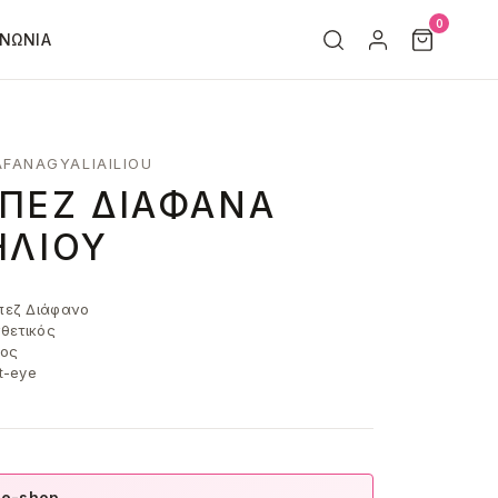
0
ΙΝΩΝΊΑ
AFANAGYALIAILIOU
ΠΕΖ ΔΙΆΦΑΝΑ
ΗΛΊΟΥ
εζ Διάφανο
θετικός
ος
t-eye
 e-shop