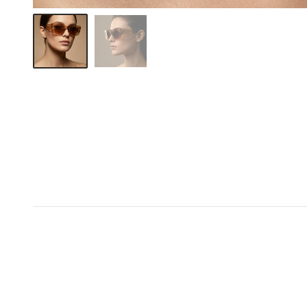
1+1 σε όλο το e-shop
1+1