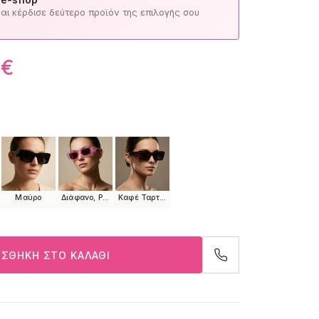
ι κέρδισε δεύτερο προϊόν της επιλογής σου
0
€
Μαύρο
Διάφανο, Ροζ
Καφέ Ταρταρούγα, Κεραμιδί Ταρταρούγα
ΣΘΉΚΗ ΣΤΟ ΚΑΛΆΘΙ