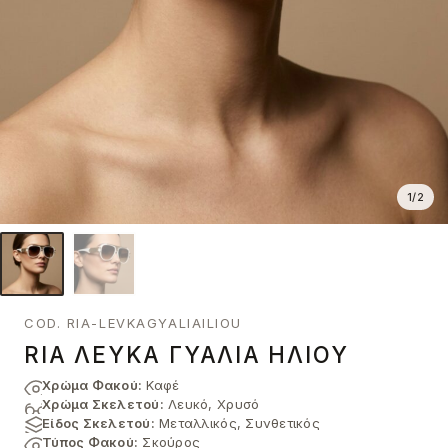
1
/
2
COD. RIA-LEVKAGYALIAILIOU
RIA ΛΕΥΚΆ ΓΥΑΛΙΆ ΗΛΊΟΥ
Χρώμα Φακού:
Καφέ
Χρώμα Σκελετού:
Λευκό, Χρυσό
Είδος Σκελετού:
Μεταλλικός, Συνθετικός
Τύπος Φακού:
Σκούρος