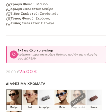
Χρώμα Φακού:
Μαύρο
Χρώμα Σκελετού:
Μαύρο
Είδος Σκελετού:
Συνθετικός
Τύπος Φακού:
Σκούρος
Τύπος Σκελετού:
Cat-eye
1+1 σε όλο το e-shop
Αγόρασε τώρα και κέρδισε δεύτερο προϊόν της επιλογής
σου ΔΩΡΕΑΝ.
Original
Η
25.00
€
29.00
€
price
τρέχουσα
ΔΙΑΘΈΣΙΜΑ ΧΡΏΜΑΤΑ
was:
τιμή
29.00 €.
είναι:
25.00 €.
Μαύρο
Ροζ
Ασπρόμαυρο
Μπλε
Πορτοκαλί
Καφέ