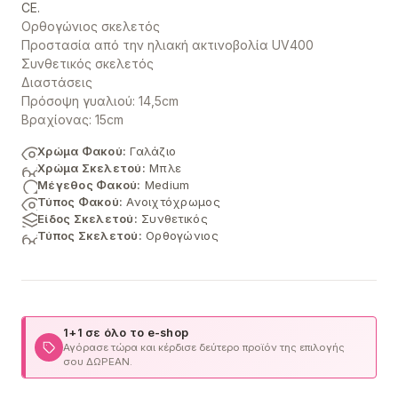
CE.
Ορθογώνιος σκελετός
Προστασία από την ηλιακή ακτινοβολία UV400
Συνθετικός σκελετός
Διαστάσεις
Πρόσοψη γυαλιού: 14,5cm
Βραχίονας: 15cm
Χρώμα Φακού:
Γαλάζιο
Χρώμα Σκελετού:
Μπλε
Μέγεθος Φακού:
Medium
Τύπος Φακού:
Ανοιχτόχρωμος
Είδος Σκελετού:
Συνθετικός
Τύπος Σκελετού:
Ορθογώνιος
1+1 σε όλο το e-shop
Αγόρασε τώρα και κέρδισε δεύτερο προϊόν της επιλογής
σου ΔΩΡΕΑΝ.