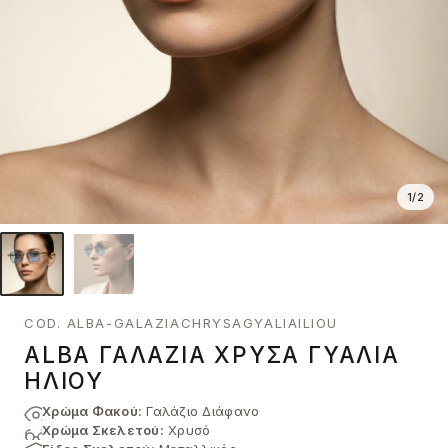
1
/
2
COD. ALBA-GALAZIACHRYSAGYALIAILIOU
ALBA ΓΑΛΆΖΙΑ ΧΡΥΣΆ ΓΥΑΛΙΆ
ΗΛΊΟΥ
Χρώμα Φακού:
Γαλάζιο Διάφανο
Χρώμα Σκελετού:
Χρυσό