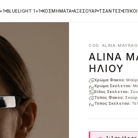
+1
BLUELIGHT 1+1
ΚΟΣΜΉΜΑΤΑ
ΑΞΕΣΟΥΆΡ
ΤΣΆΝΤΕΣ
ΕΠΙΚΟ
COD. ALINA-MAYRAG
ALINA Μ
ΗΛΊΟΥ
Χρώμα Φακού:
Μαύρ
Χρώμα Σκελετού:
Μα
Είδος Σκελετού:
Συν
Τύπος Φακού:
Σκούρ
Τύπος Σκελετού:
Τε
1+1 σε όλο το