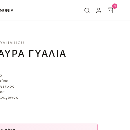
0
ΙΝΩΝΊΑ
YALIAILIOU
ΑΎΡΑ ΓΥΑΛΙΆ
ο
ύρο
θετικός
ος
τράγωνος
 e-shop