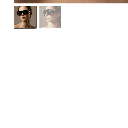
1+1 σε όλο το e-shop
1+1