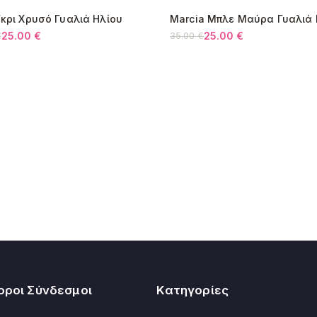
Κύπρος:
Γκρι Χρυσό Γυαλιά Ηλίου
Marcia Μπλε Μαύρα Γυαλιά 
Όλες οι αλλαγές 
9%
-29%
25.00
€
25.00
€
€
35.00
€
l
Original
Η
υσα
price
τρέχουσα
was:
τιμή
€.
35.00 €.
είναι:
€.
25.00 €.
οροι Σύνδεσμοι
Κατηγορίες