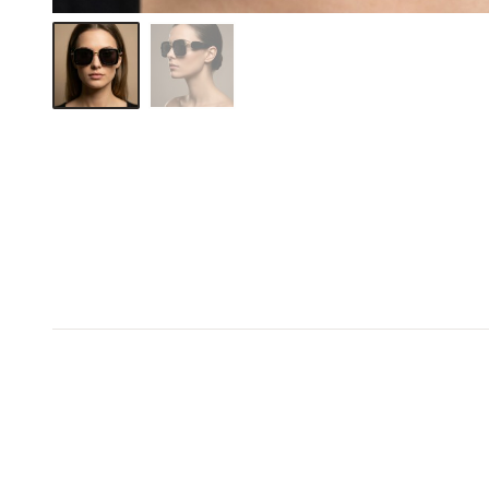
1+1 σε όλο το e-shop
1+1