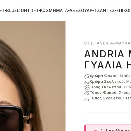
+1
BLUELIGHT 1+1
ΚΟΣΜΉΜΑΤΑ
ΑΞΕΣΟΥΆΡ
ΤΣΆΝΤΕΣ
ΕΠΙΚΟ
COD. ANDRIA-MAYRA
ANDRIA
ΓΥΑΛΙΆ 
Χρώμα Φακού:
Μαύρ
Χρώμα Σκελετού:
Μα
Είδος Σκελετού:
Συν
Τύπος Φακού:
Σκούρ
Τύπος Σκελετού:
Τε
1+1 σε όλο το