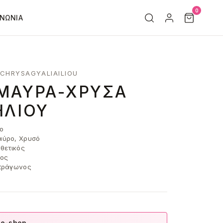
0
ΙΝΩΝΊΑ
CHRYSAGYALIAILIOU
 ΜΑΎΡΑ-ΧΡΥΣΆ
ΗΛΊΟΥ
ο
ύρο, Χρυσό
θετικός
ος
τράγωνος
 e-shop