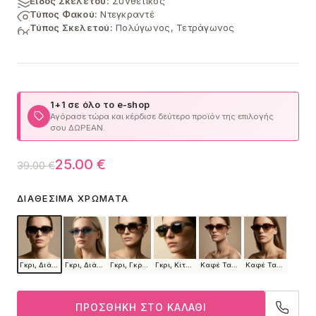
Είδος Σκελετού:
Συνθετικός
Τύπος Φακού:
Ντεγκραντέ
Τύπος Σκελετού:
Πολύγωνος, Τετράγωνος
1+1 σε όλο το e-shop
Αγόρασε τώρα και κέρδισε δεύτερο προϊόν της επιλογής
σου ΔΩΡΕΑΝ.
Original
Η
25.00
€
39.00
€
price
τρέχουσα
ΔΙΑΘΈΣΙΜΑ ΧΡΏΜΑΤΑ
was:
τιμή
39.00 €.
είναι:
25.00 €.
Γκρι, Διάφανο, Μαύρο
Γκρι, Διάφανο
Γκρι, Γκρι Ταρταρούγα, Μαύρο
Γκρι, Κίτρινο, Μαύρο
Καφέ Ταρταρούγα, Μπεζ Διάφανο
Καφέ Ταρταρούγα, Μπεζ Διάφανο
ΠΡΟΣΘΉΚΗ ΣΤΟ ΚΑΛΆΘΙ