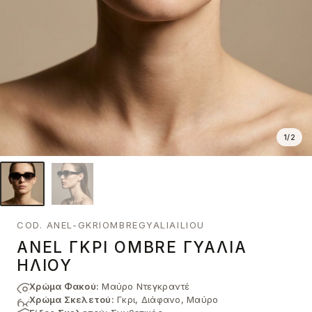
1
/
2
COD. ANEL-GKRIOMBREGYALIAILIOU
ANEL ΓΚΡΙ OMBRE ΓΥΑΛΙΆ
ΗΛΊΟΥ
Χρώμα Φακού:
Μαύρο Ντεγκραντέ
Χρώμα Σκελετού:
Γκρι, Διάφανο, Μαύρο