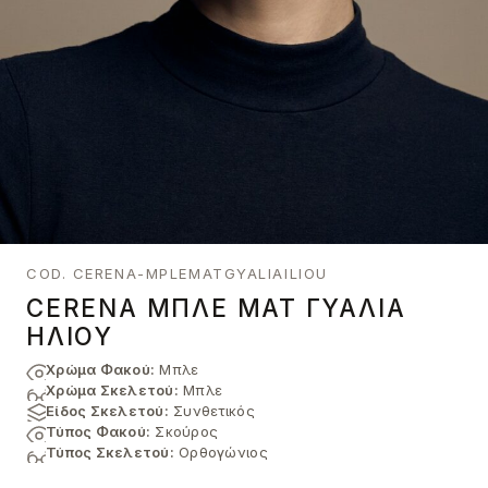
COD. CERENA-MPLEMATGYALIAILIOU
CERENA ΜΠΛΕ ΜΑΤ ΓΥΑΛΙΆ
ΗΛΊΟΥ
Χρώμα Φακού:
Μπλε
Χρώμα Σκελετού:
Μπλε
Είδος Σκελετού:
Συνθετικός
Τύπος Φακού:
Σκούρος
Τύπος Σκελετού:
Ορθογώνιος