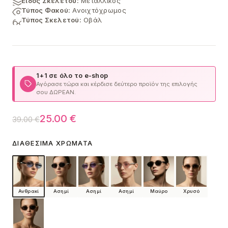
Είδος Σκελετού:
Μεταλλικός
Τύπος Φακού:
Ανοιχτόχρωμος
Τύπος Σκελετού:
Οβάλ
1+1 σε όλο το e-shop
Αγόρασε τώρα και κέρδισε δεύτερο προϊόν της επιλογής
σου ΔΩΡΕΑΝ.
Original
Η
25.00
€
39.00
€
price
τρέχουσα
ΔΙΑΘΈΣΙΜΑ ΧΡΏΜΑΤΑ
was:
τιμή
39.00 €.
είναι:
25.00 €.
Ανθρακί
Ασημί
Ασημί
Ασημί
Μαύρο
Χρυσό