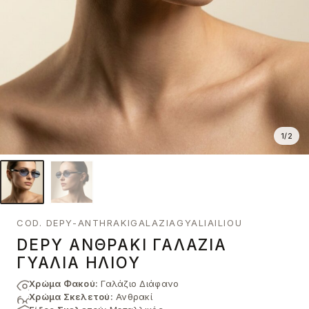
1
/
2
COD. DEPY-ANTHRAKIGALAZIAGYALIAILIOU
DEPY ΑΝΘΡΑΚΊ ΓΑΛΆΖΙΑ
ΓΥΑΛΙΆ ΗΛΊΟΥ
Χρώμα Φακού:
Γαλάζιο Διάφανο
Χρώμα Σκελετού:
Ανθρακί