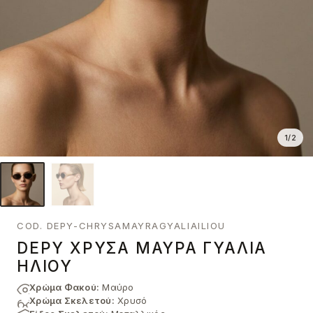
1
/
2
COD. DEPY-CHRYSAMAYRAGYALIAILIOU
DEPY ΧΡΥΣΆ ΜΑΎΡΑ ΓΥΑΛΙΆ
ΗΛΊΟΥ
Χρώμα Φακού:
Μαύρο
Χρώμα Σκελετού:
Χρυσό