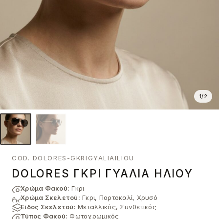
1
/
2
COD. DOLORES-GKRIGYALIAILIOU
DOLORES ΓΚΡΙ ΓΥΑΛΙΆ ΗΛΊΟΥ
Χρώμα Φακού:
Γκρι
Χρώμα Σκελετού:
Γκρι, Πορτοκαλί, Χρυσό
Είδος Σκελετού:
Μεταλλικός, Συνθετικός
Τύπος Φακού:
Φωτοχρωμικός