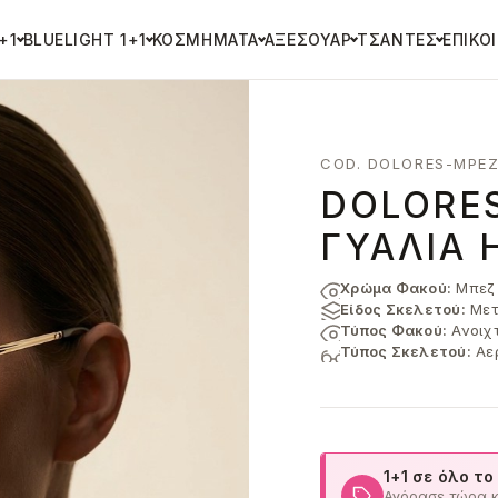
+1
BLUELIGHT 1+1
ΚΟΣΜΉΜΑΤΑ
ΑΞΕΣΟΥΆΡ
ΤΣΆΝΤΕΣ
ΕΠΙΚΟ
COD. DOLORES-MPEZ
DOLORE
ΓΥΑΛΙΆ 
Χρώμα Φακού:
Μπεζ 
Είδος Σκελετού:
Μετ
Τύπος Φακού:
Ανοιχ
Τύπος Σκελετού:
Αε
1+1 σε όλο το
Αγόρασε τώρα κα