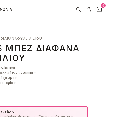
0
ΙΝΩΝΊΑ
DIAFANAGYALIAILIOU
S ΜΠΕΖ ΔΙΆΦΑΝΑ
ΗΛΊΟΥ
Διάφανο
αλλικός, Συνθετικός
τόχρωμος
ροπορίας
 e-shop
ι κέρδισε δεύτερο προϊόν της επιλογής σου