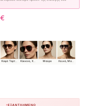
0
€
Καφέ Ταρταρούγα, Χρυσό
Κόκκινο, Χρυσό
Μαύρο
Λευκό, Μαύρο, Χρυσό
ΕΞΑΝΤΛΗΜΈΝΟ