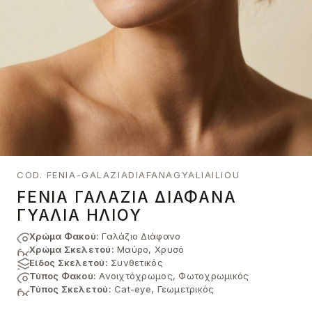
COD. FENIA-GALAZIADIAFANAGYALIAILIOU
FENIA ΓΑΛΆΖΙΑ ΔΙΆΦΑΝΑ
ΓΥΑΛΙΆ ΗΛΊΟΥ
Χρώμα Φακού:
Γαλάζιο Διάφανο
Χρώμα Σκελετού:
Μαύρο, Χρυσό
Είδος Σκελετού:
Συνθετικός
Τύπος Φακού:
Ανοιχτόχρωμος, Φωτοχρωμικός
Τύπος Σκελετού:
Cat-eye, Γεωμετρικός