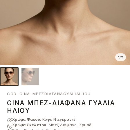
1
/
2
COD. GINA-MPEZDIAFANAGYALIAILIOU
GINA ΜΠΕΖ-ΔΙΆΦΑΝΑ ΓΥΑΛΙΆ
ΗΛΊΟΥ
Χρώμα Φακού:
Καφέ Ντεγκραντέ
Χρώμα Σκελετού:
Μπεζ Διάφανο, Χρυσό