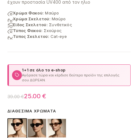
έχουν προστασία UV400 από τον ηλιο
Χρώμα Φακού:
Μαύρο
Χρώμα Σκελετού:
Μαύρο
Είδος Σκελετού:
Συνθετικός
Τύπος Φακού:
Σκούρος
Τύπος Σκελετού:
Cat-eye
1+1 σε όλο το e-shop
Αγόρασε τώρα και κέρδισε δεύτερο προϊόν της επιλογής
σου ΔΩΡΕΑΝ.
Original
Η
25.00
€
39.00
€
price
τρέχουσα
ΔΙΑΘΈΣΙΜΑ ΧΡΏΜΑΤΑ
was:
τιμή
39.00 €.
είναι:
25.00 €.