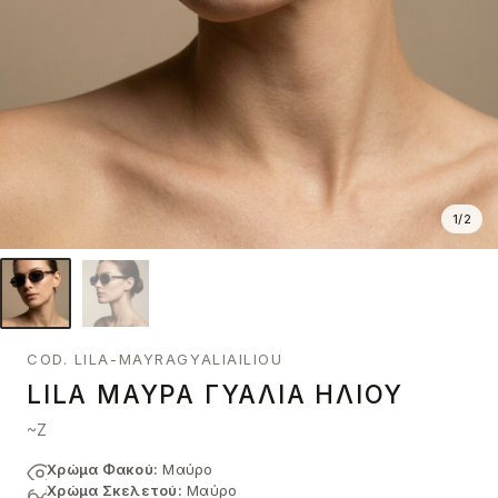
1
/
2
COD. LILA-MAYRAGYALIAILIOU
LILA ΜΑΎΡΑ ΓΥΑΛΙΆ ΗΛΊΟΥ
~Z
Χρώμα Φακού:
Μαύρο
Χρώμα Σκελετού:
Μαύρο