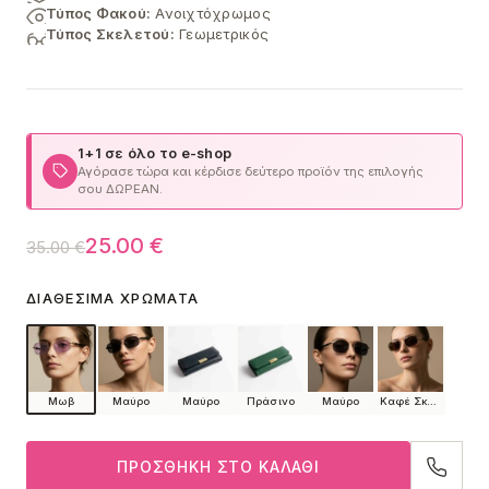
Τύπος Φακού:
Ανοιχτόχρωμος
Τύπος Σκελετού:
Γεωμετρικός
1+1 σε όλο το e-shop
Αγόρασε τώρα και κέρδισε δεύτερο προϊόν της επιλογής
σου ΔΩΡΕΑΝ.
Original
Η
25.00
€
35.00
€
price
τρέχουσα
ΔΙΑΘΈΣΙΜΑ ΧΡΏΜΑΤΑ
was:
τιμή
35.00 €.
είναι:
25.00 €.
Μωβ
Μαύρο
Μαύρο
Πράσινο
Μαύρο
Καφέ Σκούρο
ΠΡΟΣΘΉΚΗ ΣΤΟ ΚΑΛΆΘΙ