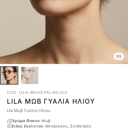
1
/
2
COD. LILA-MOVGYALIAILIOU
LILA ΜΩΒ ΓΥΑΛΙΆ ΗΛΊΟΥ
Lila Μωβ Γυαλιά Ηλίου
Χρώμα Φακού:
Μωβ
Είδος Σκελετού:
Μεταλλικός, Συνθετικός