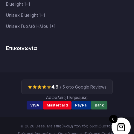
Bluelight 1+1
Unisex Bluelight 1+1
Unisex Γυαλιά Ηλίου 1+1
Επικοινωνία
4.9
/ 5 στο Google Reviews
Ασφαλείς Πληρωμές:
VISA
Mastercard
PayPal
Bank
0
© 2026 Dess. Με επιφύλαξη παντός δικαιώματος.
Πολιτική Απορρήτου
Όροι Χρήσης
Πολιτική Cookies