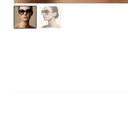
1+1 σε όλο το e-shop
1+1