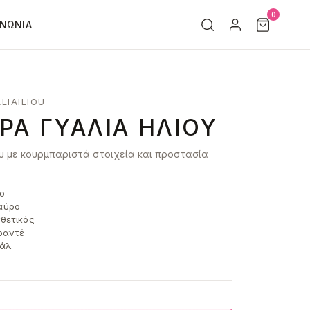
0
ΙΝΩΝΊΑ
LIAILIOU
ΡΑ ΓΥΑΛΙΆ ΗΛΊΟΥ
υ με κουρμπαριστά στοιχεία και προστασία
ο
ύρο
θετικός
ραντέ
άλ