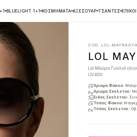
+1
BLUELIGHT 1+1
ΚΟΣΜΉΜΑΤΑ
ΑΞΕΣΟΥΆΡ
ΤΣΆΝΤΕΣ
ΕΠΙΚΟ
COD. LOL-MAYRAGYA
LOL ΜΑΎ
Lol Μαύρα Γυαλιά ηλίο
UV400
Χρώμα Φακού:
Μαύρ
Χρώμα Σκελετού:
Μα
Είδος Σκελετού:
Συν
Τύπος Φακού:
Ντεγκ
Τύπος Σκελετού:
Οβ