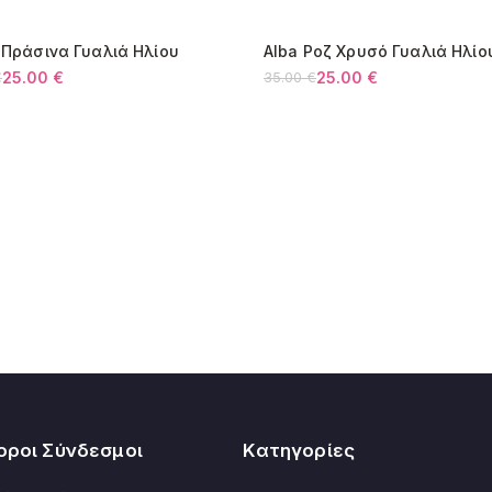
Κύπρος:
e Πράσινα Γυαλιά Ηλίου
Alba Ροζ Χρυσό Γυαλιά Ηλίο
Όλες οι αλλαγές 
9%
-29%
25.00
€
25.00
€
€
35.00
€
l
Original
Η
υσα
price
τρέχουσα
was:
τιμή
€.
35.00 €.
είναι:
€.
25.00 €.
οροι Σύνδεσμοι
Κατηγορίες