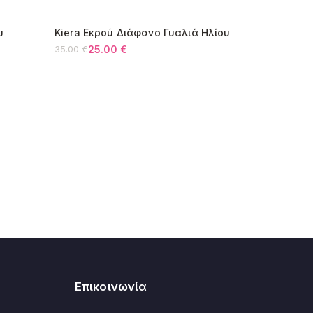
υ
Kiera Εκρού Διάφανο Γυαλιά Ηλίου
κοστίζουν 12€.
-29%
25.00
€
35.00
€
Original
Η
price
τρέχουσα
was:
τιμή
35.00 €.
είναι:
25.00 €.
Επικοινωνία