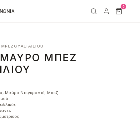
0
ΙΝΩΝΊΑ
MPEZGYALIAILIOU
 ΜΑΎΡΟ ΜΠΕΖ
ΗΛΊΟΥ
, Μαύρο Ντεγκραντέ, Μπεζ
υσό
αλλικός
ραντέ
μετρικός