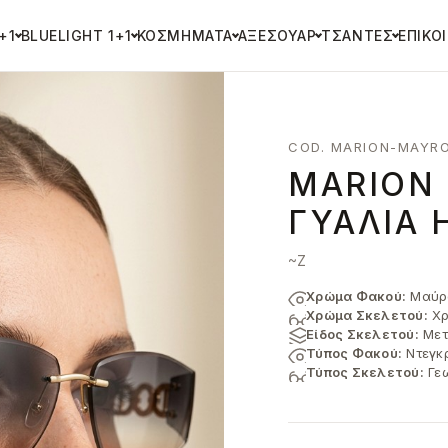
+1
BLUELIGHT 1+1
ΚΟΣΜΉΜΑΤΑ
ΑΞΕΣΟΥΆΡ
ΤΣΆΝΤΕΣ
ΕΠΙΚΟ
COD. MARION-MAYRO
MARION
ΓΥΑΛΙΆ 
~Z
Χρώμα Φακού:
Μαύρο
Χρώμα Σκελετού:
Χρ
Είδος Σκελετού:
Μετ
Τύπος Φακού:
Ντεγκ
Τύπος Σκελετού:
Γεω