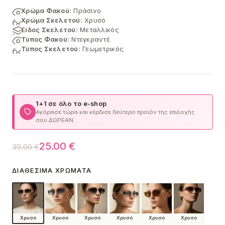
Χρώμα Φακού:
Πράσινο
Χρώμα Σκελετού:
Χρυσό
Είδος Σκελετού:
Μεταλλικός
Τύπος Φακού:
Ντεγκραντέ
Τύπος Σκελετού:
Γεωμετρικός
1+1 σε όλο το e-shop
Αγόρασε τώρα και κέρδισε δεύτερο προϊόν της επιλογής
σου ΔΩΡΕΑΝ.
Original
Η
25.00
€
39.00
€
price
τρέχουσα
ΔΙΑΘΈΣΙΜΑ ΧΡΏΜΑΤΑ
was:
τιμή
39.00 €.
είναι:
25.00 €.
Χρυσό
Χρυσό
Χρυσό
Χρυσό
Χρυσό
Χρυσό