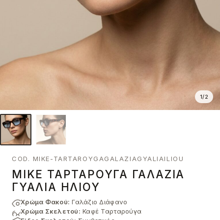
1
/
2
COD. MIKE-TARTAROYGAGALAZIAGYALIAILIOU
MIKE ΤΑΡΤΑΡΟΎΓΑ ΓΑΛΆΖΙΑ
ΓΥΑΛΙΆ ΗΛΊΟΥ
Χρώμα Φακού:
Γαλάζιο Διάφανο
Χρώμα Σκελετού:
Καφέ Ταρταρούγα