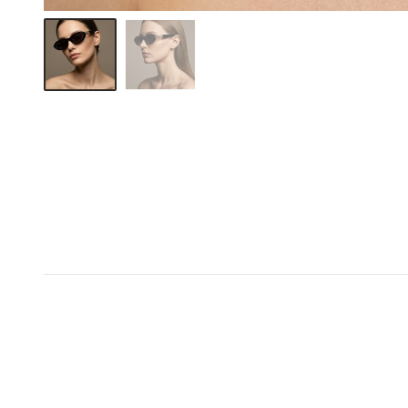
1+1 σε όλο το e-shop
1+1