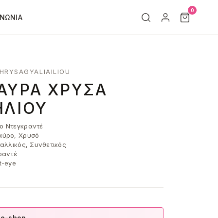
0
ΙΝΩΝΊΑ
HRYSAGYALIAILIOU
ΑΎΡΑ ΧΡΥΣΆ
ΗΛΊΟΥ
 Ντεγκραντέ
ύρο, Χρυσό
αλλικός, Συνθετικός
ραντέ
t-eye
 e-shop