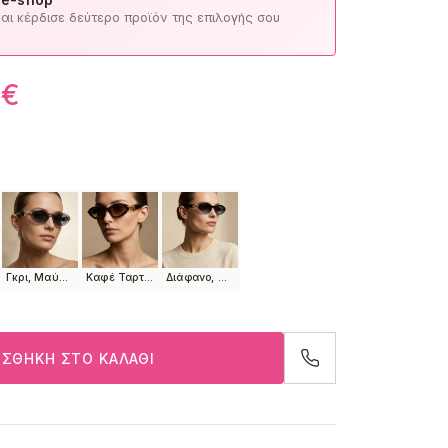
ι κέρδισε δεύτερο προϊόν της επιλογής σου
0
€
Γκρι, Μαύρο, Χρυσό
Καφέ Ταρταρούγα, Χρυσό
Διάφανο, Μπλε, Χρυσό
ΣΘΉΚΗ ΣΤΟ ΚΑΛΆΘΙ