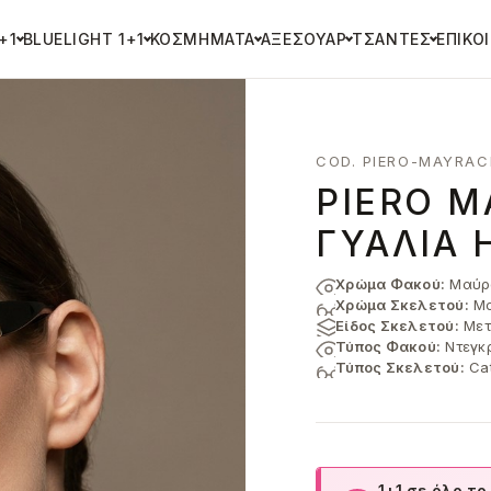
+1
BLUELIGHT 1+1
ΚΟΣΜΉΜΑΤΑ
ΑΞΕΣΟΥΆΡ
ΤΣΆΝΤΕΣ
ΕΠΙΚΟ
COD. PIERO-MAYRAC
PIERO Μ
ΓΥΑΛΙΆ 
Χρώμα Φακού:
Μαύρο
Χρώμα Σκελετού:
Μα
Είδος Σκελετού:
Μετ
Τύπος Φακού:
Ντεγκ
Τύπος Σκελετού:
Ca
1+1 σε όλο το