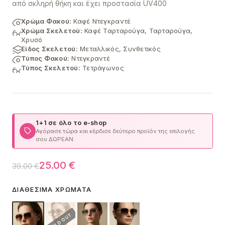
από σκληρή θήκη και έχει προστασία UV400
Χρώμα Φακού:
Καφέ Ντεγκραντέ
Χρώμα Σκελετού:
Καφέ Ταρταρούγα, Ταρταρούγα,
Χρυσό
Είδος Σκελετού:
Μεταλλικός, Συνθετικός
Τύπος Φακού:
Ντεγκραντέ
Τύπος Σκελετού:
Τετράγωνος
1+1 σε όλο το e-shop
Αγόρασε τώρα και κέρδισε δεύτερο προϊόν της επιλογής
σου ΔΩΡΕΑΝ.
Original
Η
25.00
€
39.00
€
price
τρέχουσα
ΔΙΑΘΈΣΙΜΑ ΧΡΏΜΑΤΑ
was:
τιμή
39.00 €.
είναι: