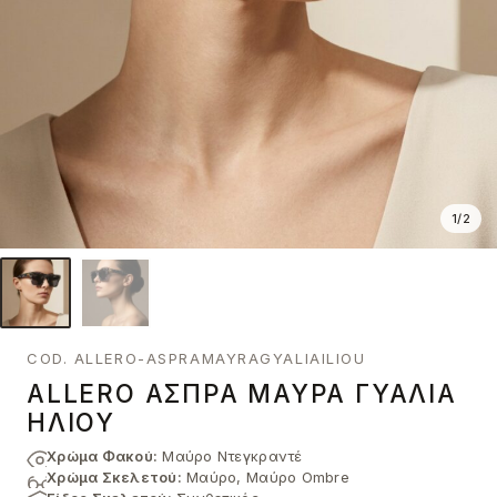
1
/
2
COD. ALLERO-ASPRAMAYRAGYALIAILIOU
ALLERO ΆΣΠΡΑ ΜΑΎΡΑ ΓΥΑΛΙΆ
ΗΛΊΟΥ
Χρώμα Φακού:
Μαύρο Ντεγκραντέ
Χρώμα Σκελετού:
Μαύρο, Μαύρο Ombre