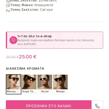
Είδος Σκελετού:
Συνθετικός
Τύπος Φακού:
Ντεγκραντέ
Τύπος Σκελετού:
Cat-eye
1+1 σε όλο το e-shop
Αγόρασε τώρα και κέρδισε δεύτερο προϊόν της επιλογής
σου ΔΩΡΕΑΝ.
Original
Η
25.00
€
39.00
€
price
τρέχουσα
ΔΙΑΘΈΣΙΜΑ ΧΡΏΜΑΤΑ
was:
τιμή
39.00 €.
είναι:
25.00 €.
Μαύρο, Μαύρο Ombre
Καφέ Ταρταρούγα
Λευκό
Μαύρο
ΠΡΟΣΘΉΚΗ ΣΤΟ ΚΑΛΆΘΙ