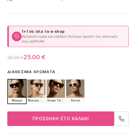
1+1 σε όλο το e-shop
Αγόρασε τώρα και κέρδισε δεύτερο προϊόν της επιλογής
σου ΔΩΡΕΑΝ.
Original
Η
25.00
€
39.00
€
price
τρέχουσα
ΔΙΑΘΈΣΙΜΑ ΧΡΏΜΑΤΑ
was:
τιμή
39.00 €.
είναι:
25.00 €.
Μαύρο
Μαύρο, Μαύρο Ombre
Καφέ Ταρταρούγα
Λευκό
ΠΡΟΣΘΉΚΗ ΣΤΟ ΚΑΛΆΘΙ