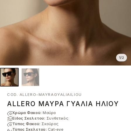
1
/
2
COD. ALLERO-MAYRAGYALIAILIOU
ALLERO ΜΑΎΡΑ ΓΥΑΛΙΆ ΗΛΊΟΥ
Χρώμα Φακού:
Μαύρο
Είδος Σκελετού:
Συνθετικός
Τύπος Φακού:
Σκούρος
Τύπος Σκελετού:
Cat-eye