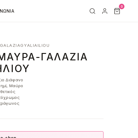
0
ΙΝΩΝΊΑ
GALAZIAGYALIAILIOU
ΜΑΎΡΑ-ΓΑΛΆΖΙΑ
ΗΛΊΟΥ
ιο Διάφανο
ημί, Μαύρο
θετικός
τόχρωμος
τράγωνος
 e-shop