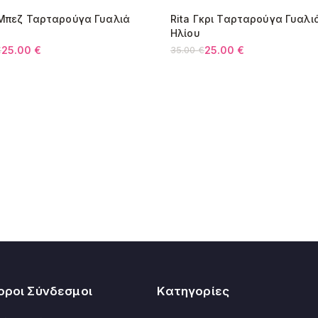
Κύπρος:
 Μπεζ Ταρταρούγα Γυαλιά
Rita Γκρι Ταρταρούγα Γυαλι
Όλες οι αλλαγές 
9%
-29%
Ηλίου
25.00
€
25.00
€
€
35.00
€
l
Original
Η
υσα
price
τρέχουσα
was:
τιμή
€.
35.00 €.
είναι:
€.
25.00 €.
οροι Σύνδεσμοι
Κατηγορίες