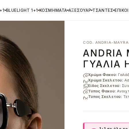
+1
BLUELIGHT 1+1
ΚΟΣΜΉΜΑΤΑ
ΑΞΕΣΟΥΆΡ
ΤΣΆΝΤΕΣ
ΕΠΙΚΟ
COD. ANDRIA-MAYRA
ANDRIA 
ΓΥΑΛΙΆ 
Χρώμα Φακού:
Γαλάζ
Χρώμα Σκελετού:
Ασ
Είδος Σκελετού:
Συν
Τύπος Φακού:
Ανοιχ
Τύπος Σκελετού:
Τε
1+1 σε όλο το