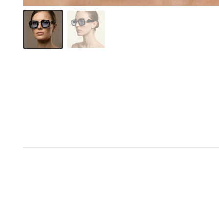
1+1 σε όλο το e-shop
1+1