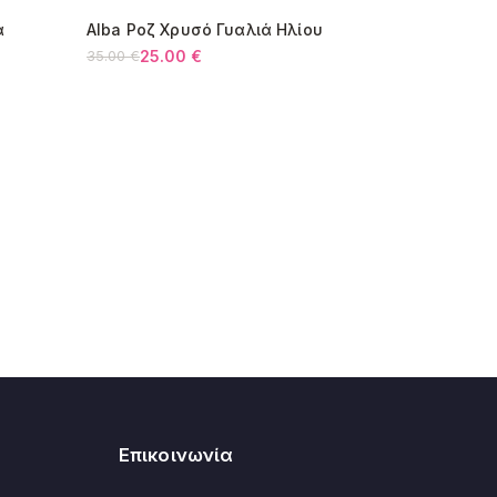
ά
Alba Ροζ Χρυσό Γυαλιά Ηλίου
κοστίζουν 12€.
-29%
25.00
€
35.00
€
Original
Η
price
τρέχουσα
was:
τιμή
35.00 €.
είναι:
25.00 €.
Επικοινωνία