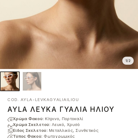
1
/
2
COD. AYLA-LEVKAGYALIAILIOU
AYLA ΛΕΥΚΆ ΓΥΑΛΙΆ ΗΛΊΟΥ
Χρώμα Φακού:
Κίτρινο, Πορτοκαλί
Χρώμα Σκελετού:
Λευκό, Χρυσό
Είδος Σκελετού:
Μεταλλικός, Συνθετικός
Τύπος Φακού:
Φωτοχρωμικός