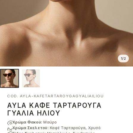
1
/
2
COD. AYLA-KAFETARTAROYGAGYALIAILIOU
AYLA ΚΑΦΈ ΤΑΡΤΑΡΟΎΓΑ
ΓΥΑΛΙΆ ΗΛΊΟΥ
Χρώμα Φακού:
Μαύρο
Χρώμα Σκελετού:
Καφέ Ταρταρούγα, Χρυσό