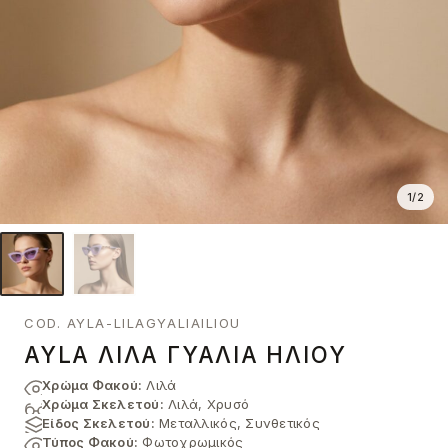
1
/
2
COD. AYLA-LILAGYALIAILIOU
AYLA ΛΙΛΆ ΓΥΑΛΙΆ ΗΛΊΟΥ
Χρώμα Φακού:
Λιλά
Χρώμα Σκελετού:
Λιλά, Χρυσό
Είδος Σκελετού:
Μεταλλικός, Συνθετικός
Τύπος Φακού:
Φωτοχρωμικός