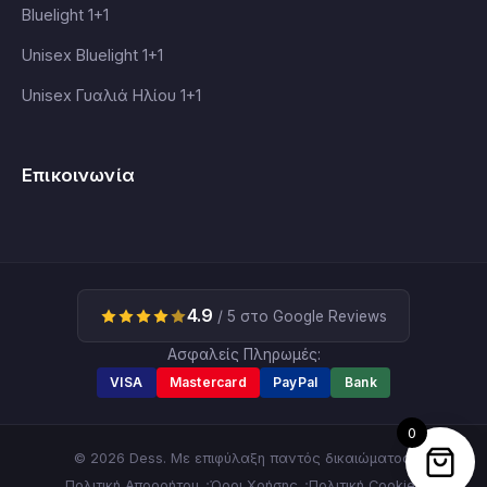
Bluelight 1+1
Unisex Bluelight 1+1
Unisex Γυαλιά Ηλίου 1+1
Επικοινωνία
4.9
/ 5 στο Google Reviews
Ασφαλείς Πληρωμές:
VISA
Mastercard
PayPal
Bank
0
© 2026 Dess. Με επιφύλαξη παντός δικαιώματος.
Πολιτική Απορρήτου
Όροι Χρήσης
Πολιτική Cookies