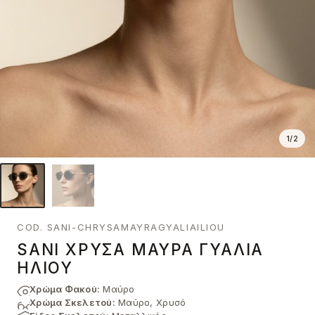
1
/
2
COD. SANI-CHRYSAMAYRAGYALIAILIOU
SANI ΧΡΥΣΆ ΜΑΎΡΑ ΓΥΑΛΙΆ
ΗΛΊΟΥ
Χρώμα Φακού:
Μαύρο
Χρώμα Σκελετού:
Μαύρο, Χρυσό