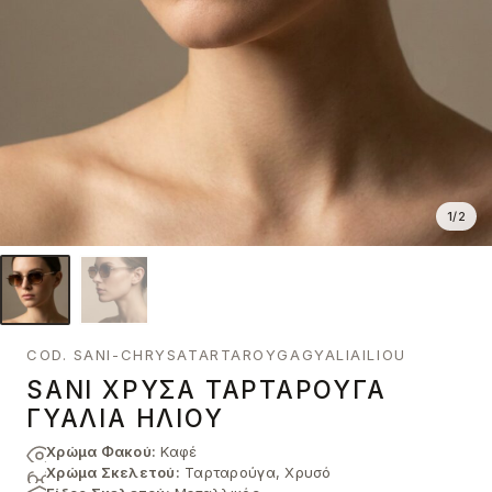
1
/
2
COD. SANI-CHRYSATARTAROYGAGYALIAILIOU
SANI ΧΡΥΣΆ ΤΑΡΤΑΡΟΎΓΑ
ΓΥΑΛΙΆ ΗΛΊΟΥ
Χρώμα Φακού:
Καφέ
Χρώμα Σκελετού:
Ταρταρούγα, Χρυσό